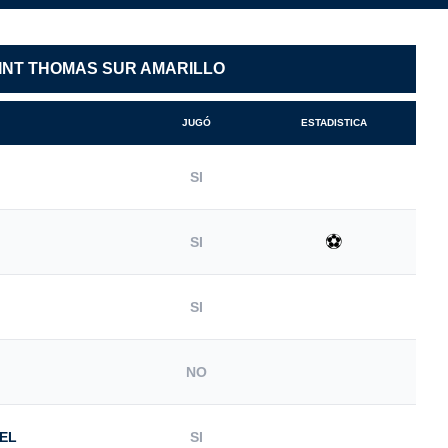
INT THOMAS SUR AMARILLO
JUGÓ
ESTADISTICA
SI
⚽
SI
SI
NO
IEL
SI