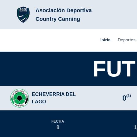
Asociación Deportiva
Country Canning
Inicio
Deportes
FUT
ECHEVERRIA DEL
(2)
0
LAGO
FECHA
8
1