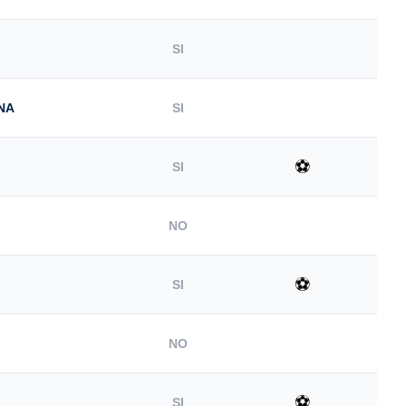
SI
NA
SI
⚽
SI
NO
⚽
SI
NO
⚽
SI