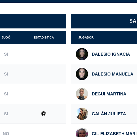
SA
JUGÓ
ESTADISTICA
JUGADOR
SI
DALESIO IGNACIA
SI
DALESIO MANUELA
SI
DEGUI MARTINA
⚽
SI
GALÁN JULIETA
NO
GIL ELIZABETH MAR