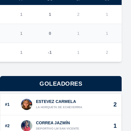
1
1
2
1
1
0
1
1
1
-1
1
2
GOLEADORES
ESTEVEZ CARMELA
2
#1
LA HORQUETA DE ECHEVERRIA
CORREA JAZMÍN
1
#2
DEPORTIVO LM SAN VICENTE