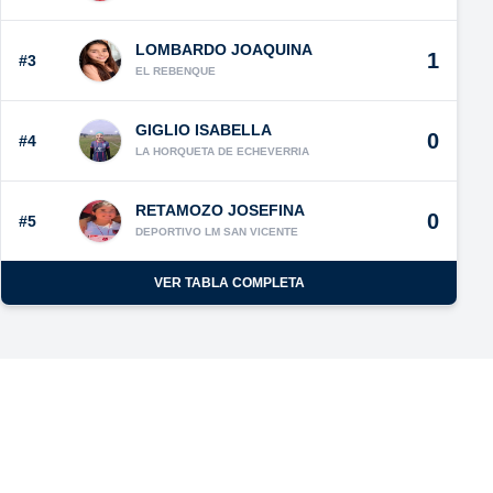
LOMBARDO JOAQUINA
1
#3
EL REBENQUE
GIGLIO ISABELLA
0
#4
LA HORQUETA DE ECHEVERRIA
RETAMOZO JOSEFINA
0
#5
DEPORTIVO LM SAN VICENTE
VER TABLA COMPLETA