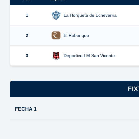
1
La Horqueta de Echeverria
2
El Rebenque
3
Deportivo LM San Vicente
FI
FECHA 1