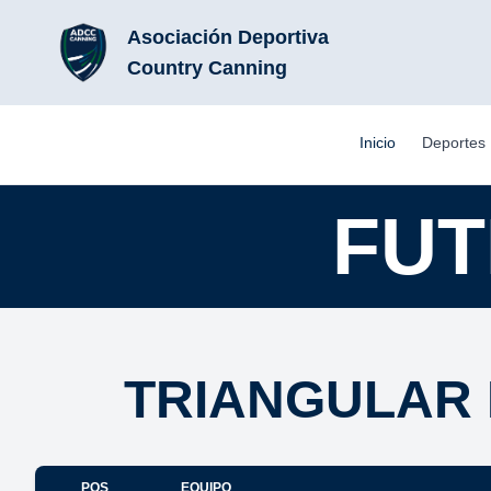
Asociación Deportiva
Country Canning
Inicio
Deportes
FUT
TRIANGULAR 
POS
EQUIPO