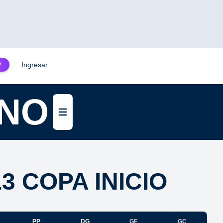
Ingresar
P
INO
Abrir menú
 COPA INICIO
PP
DG
GF
GC