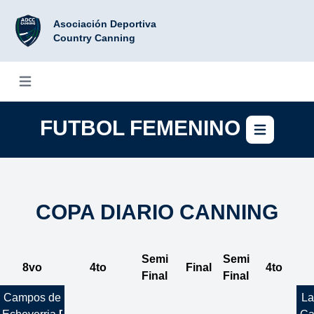
Asociación Deportiva
Country Canning
Abrir menú
FUTBOL FEMENINO
Abrir
COPA DIARIO CANNING
Semi
Semi
8vo
4to
Final
4to
Final
Final
Campos de
La