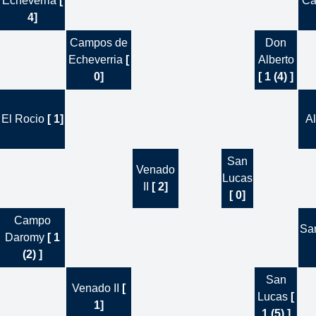
Echeverria
[
Ca
4]
Campos de
Don
Echeverria
[
Alberto
0]
[ 1 (4) ]
El Rocio
[ 1]
A
San
Venado
Lucas
II
[ 2]
[ 0]
Campo
Sa
Daromy
[ 1
(2) ]
San
Venado II
[
Lucas
[
1]
1 (5) ]