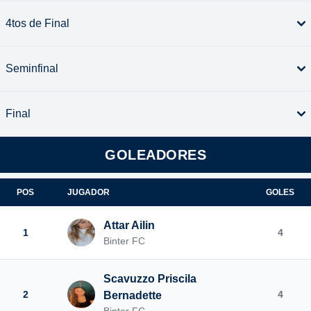
4tos de Final
Seminfinal
Final
GOLEADORES
POS
JUGADOR
GOLES
Attar Ailin
1
4
Binter FC
Scavuzzo Priscila
2
4
Bernadette