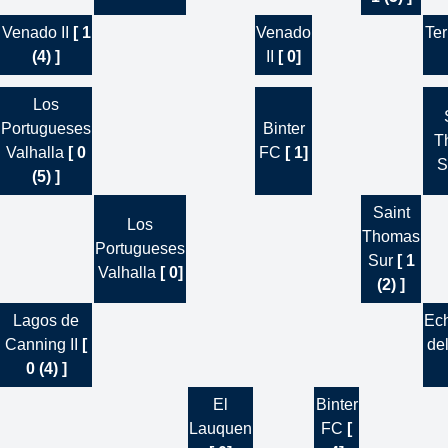
Venado II
[ 1
Venado
Ter
(4) ]
II
[ 0]
Los
Portugueses
Binter
T
Valhalla
[ 0
FC
[ 1]
S
(5) ]
Saint
Los
Thomas
Portugueses
Sur
[ 1
Valhalla
[ 0]
(2) ]
Lagos de
Ech
Canning II
[
de
0 (4) ]
El
Binter
Lauquen
FC
[