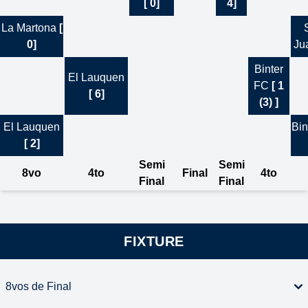
[ 0]
4]
La Martona
[
0]
Ju
Binter
El Lauquen
FC
[ 1
[ 6]
(3) ]
El Lauquen
Bin
[ 2]
Semi
Semi
8vo
4to
Final
4to
Final
Final
FIXTURE
8vos de Final