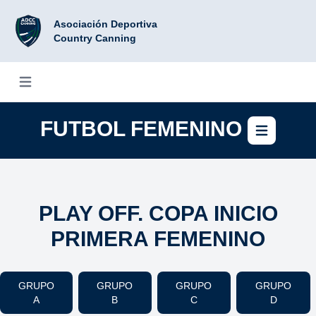
Asociación Deportiva
Country Canning
Abrir menú
FUTBOL FEMENINO
Abrir
PLAY OFF. COPA INICIO
PRIMERA FEMENINO
GRUPO
GRUPO
GRUPO
GRUPO
A
B
C
D