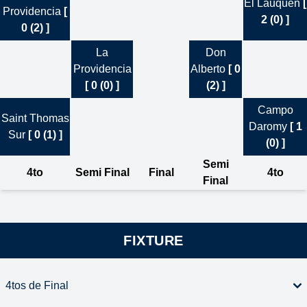
El Lauquen
[
Providencia
[
2 (0) ]
0 (2) ]
La
Don
Providencia
Alberto
[ 0
[ 0 (0) ]
(2) ]
Campo
Saint Thomas
Daromy
[ 1
Sur
[ 0 (1) ]
(0) ]
Semi
4to
Semi Final
Final
4to
Final
FIXTURE
4tos de Final