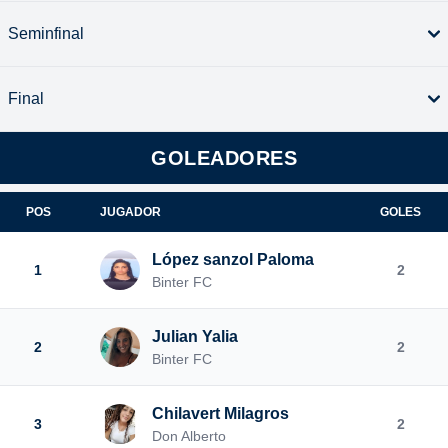
Seminfinal
Final
GOLEADORES
POS
JUGADOR
GOLES
López sanzol Paloma
1
2
Binter FC
Julian Yalia
2
2
Binter FC
Chilavert Milagros
3
2
Don Alberto