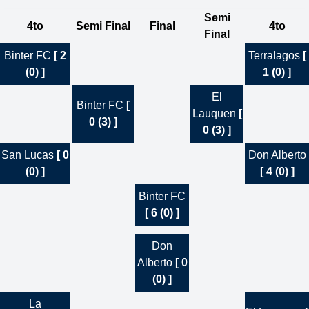
Semi
4to
Semi Final
Final
4to
Final
Binter FC
[ 2
Terralagos
[
(0) ]
1 (0) ]
El
Binter FC
[
Lauquen
[
0 (3) ]
0 (3) ]
San Lucas
[ 0
Don Alberto
(0) ]
[ 4 (0) ]
Binter FC
[ 6 (0) ]
Don
Alberto
[ 0
(0) ]
La