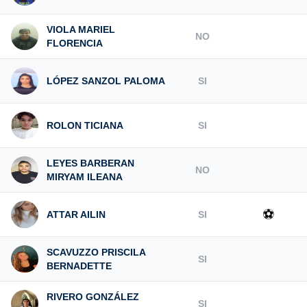
VIOLA MARIEL
NO
FLORENCIA
LÓPEZ SANZOL PALOMA
SI
ROLON TICIANA
SI
LEYES BARBERAN
NO
MIRYAM ILEANA
⚽
ATTAR AILIN
SI
SCAVUZZO PRISCILA
SI
BERNADETTE
RIVERO GONZÁLEZ
SI