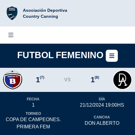
Asociación Deportiva
Country Canning
Abrir menú
FUTBOL FEMENINO
Abrir
(7)
(8)
1
1
VS
FECHA
DÍA
1
21/12/2024 19:00HS
TORNEO
CANCHA
COPA DE CAMPEONES.
DON ALBERTO
PRIMERA FEM