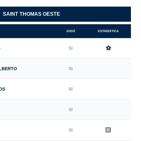
SAINT THOMAS OESTE
JUGÓ
ESTADISTICA
⚽
S
SI
LBERTO
SI
OS
SI
SI
🟨
SI