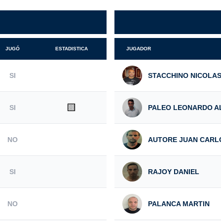
JUGÓ
ESTADISTICA
JUGADOR
SI
STACCHINO NICOLA
🟨
SI
PALEO LEONARDO A
NO
AUTORE JUAN CARL
SI
RAJOY DANIEL
NO
PALANCA MARTIN