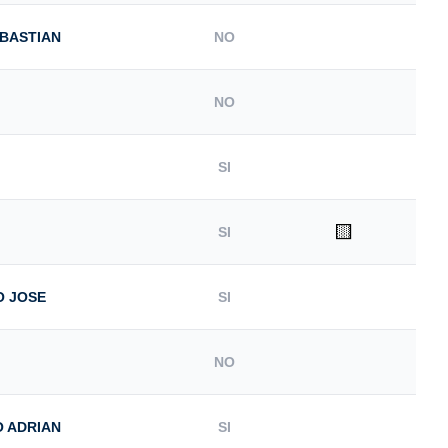
EBASTIAN
NO
NO
SI
🟨
SI
O JOSE
SI
NO
O ADRIAN
SI