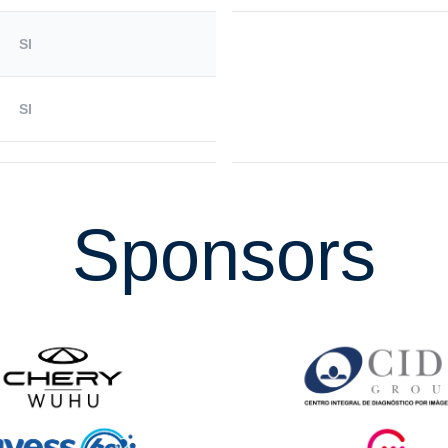
SI
SI
Sponsors