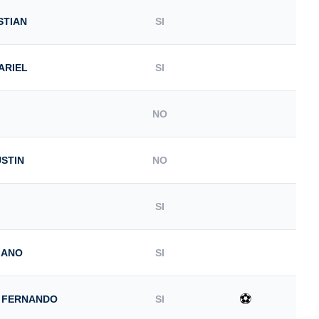
STIAN
SI
ARIEL
SI
NO
STIN
NO
SI
IANO
SI
⚽
 FERNANDO
SI