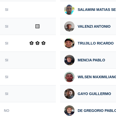
SI
SALAMINI MATIAS S
🟨
SI
VALENZI ANTONIO
⚽ ⚽ ⚽
SI
TRUJILLO RICARDO
SI
MENCIA PABLO
SI
WILSEN MAXIMILIAN
SI
GAYO GUILLERMO
NO
DE GREGORIO PABL