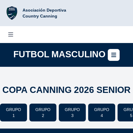
Asociación Deportiva
Country Canning
Abrir menú
FUTBOL MASCULINO
Abri
COPA CANNING 2026 SENIOR
GRUPO
GRUPO
GRUPO
GRUPO
GRU
1
2
3
4
5