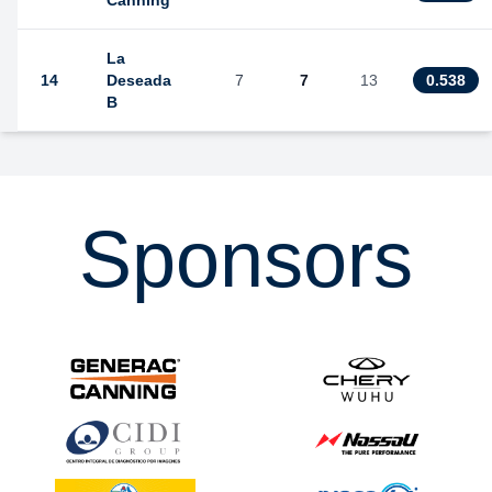
Canning
La
14
Deseada
7
7
13
0.538
B
Sponsors