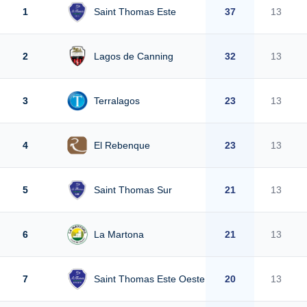
1
Saint Thomas Este
37
13
2
Lagos de Canning
32
13
3
Terralagos
23
13
4
El Rebenque
23
13
5
Saint Thomas Sur
21
13
6
La Martona
21
13
7
Saint Thomas Este Oeste
20
13