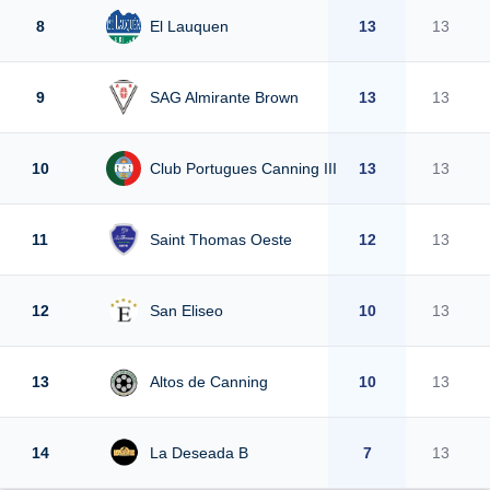
8
El Lauquen
13
13
9
SAG Almirante Brown
13
13
10
Club Portugues Canning III
13
13
11
Saint Thomas Oeste
12
13
12
San Eliseo
10
13
13
Altos de Canning
10
13
14
La Deseada B
7
13