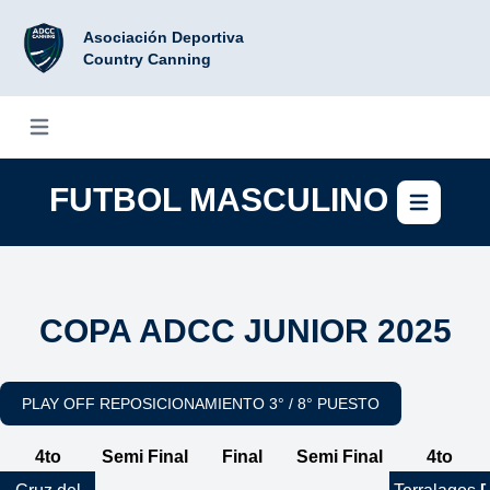
Asociación Deportiva
Country Canning
Abrir menú
FUTBOL MASCULINO
Abri
COPA ADCC JUNIOR 2025
PLAY OFF REPOSICIONAMIENTO 3° / 8° PUESTO
4to
Semi Final
Final
Semi Final
4to