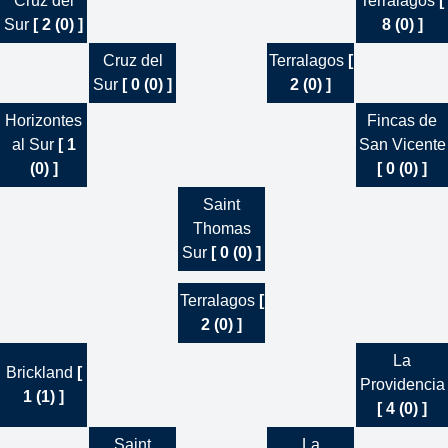
Cruz del
Terralagos
[
Sur
[ 2 (0) ]
8 (0) ]
Cruz del
Terralagos
[
Sur
[ 0 (0) ]
2 (0) ]
Horizontes
Fincas de
al Sur
[ 1
San Vicente
(0) ]
[ 0 (0) ]
Saint
Thomas
Sur
[ 0 (0) ]
Terralagos
[
2 (0) ]
La
Brickland
[
Providencia
1 (1) ]
[ 4 (0) ]
Saint
La