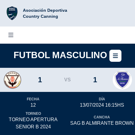
Asociación Deportiva
Country Canning
Abrir menú
FUTBOL MASCULINO
Abri
1
1
VS
FECHA
DÍA
12
13/07/2024 16:15HS
TORNEO
CANCHA
TORNEO APERTURA
SAG B ALMIRANTE BROWN
SENIOR B 2024