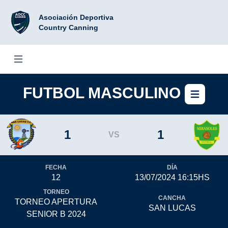
Asociación Deportiva
Country Canning
Abrir menú
FUTBOL MASCULINO
Abri
1
1
VS
FECHA
DÍA
12
13/07/2024 16:15HS
TORNEO
CANCHA
TORNEO APERTURA
SAN LUCAS
SENIOR B 2024