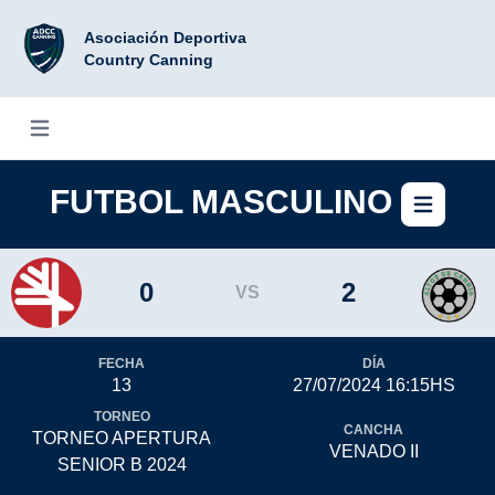
Asociación Deportiva
Country Canning
Abrir menú
FUTBOL MASCULINO
Abri
0
2
VS
FECHA
DÍA
13
27/07/2024 16:15HS
TORNEO
CANCHA
TORNEO APERTURA
VENADO II
SENIOR B 2024