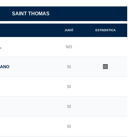
SAINT THOMAS
JUGÓ
ESTADISTICA
L
NO
🟥
IANO
SI
SI
SI
SI