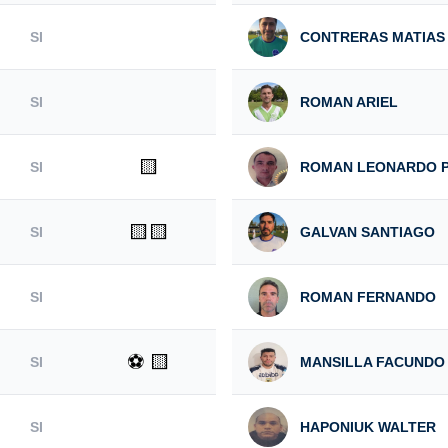
SI
CONTRERAS MATIAS 
SI
ROMAN ARIEL
🟨
SI
ROMAN LEONARDO 
🟨🟨
SI
GALVAN SANTIAGO
SI
ROMAN FERNANDO
⚽ 🟨
SI
MANSILLA FACUNDO
SI
HAPONIUK WALTER