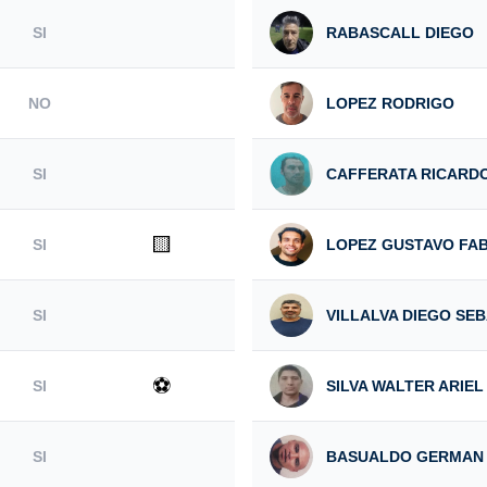
SI
RABASCALL DIEGO
NO
LOPEZ RODRIGO
SI
CAFFERATA RICARDO
🟨
SI
LOPEZ GUSTAVO FAB
SI
VILLALVA DIEGO SE
⚽
SI
SILVA WALTER ARIEL
SI
BASUALDO GERMAN