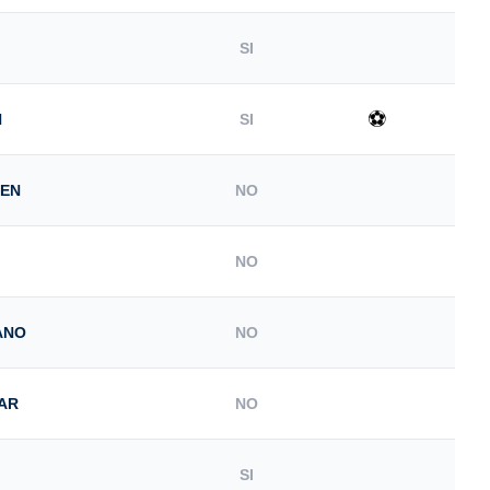
SI
⚽
N
SI
BEN
NO
NO
ANO
NO
AR
NO
SI